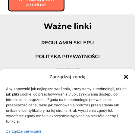
produkt
Ważne linki
REGULAMIN SKLEPU
POLITYKA PRYWATNOŚCI
KONTAKT
Zarządzaj zgodą
Najczęściej kupowane
Aby zapewnić jak najlepsze wrażenia, korzystamy z technologii, takich
produkty
jak pliki cookie, do przechowywania i/lub uzyskiwania dostępu do
informacji o urządzeniu. Zgoda na te technologie pozwoli nam
przetwarzać dane, takie jak zachowanie podczas przeglądania lub
75 WYCIECZEK W GÓRY DOLNEGO ŚLĄSKA
unikalne identyfikatory na tej stronie. Brak wyrażenia zgody lub
wycofanie zgody może niekorzystnie wpłynąć na niektóre cechy i
funkcje.
KARKONOSZE: 26 PLANÓW WYCIECZEK
Zarządzaj serwisami