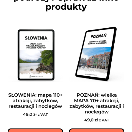
produkty
SŁOWENIA: mapa 110+
POZNAŃ: wielka
atrakcji, zabytków,
MAPA 70+ atrakcji,
restauracji i noclegów
zabytków, restauracji i
noclegów
49,0
zł
z VAT
49,0
zł
z VAT