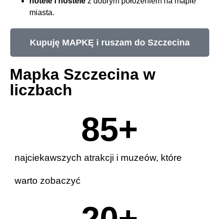
hotele i hostele
z dobrym położeniem na mapie
miasta.
Kupuję MAPKĘ i ruszam do Szczecina
Mapka Szczecina w
liczbach
90
+
najciekawszych atrakcji i muzeów, które
warto zobaczyć
20
+