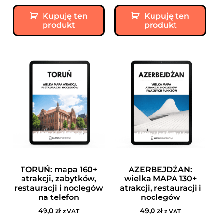
Kupuję ten
Kupuję ten
produkt
produkt
TORUŃ: mapa 160+
AZERBEJDŻAN:
atrakcji, zabytków,
wielka MAPA 130+
restauracji i noclegów
atrakcji, restauracji i
na telefon
noclegów
49,0
zł
49,0
zł
z VAT
z VAT