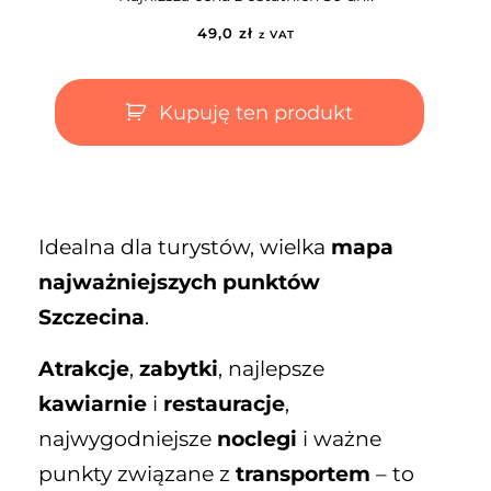
49,0
zł
z VAT
Kupuję ten produkt
Idealna dla turystów, wielka
mapa
najważniejszych punktów
Szczecina
.
Atrakcje
,
zabytki
, najlepsze
kawiarnie
i
restauracje
,
najwygodniejsze
noclegi
i ważne
punkty związane z
transportem
– to