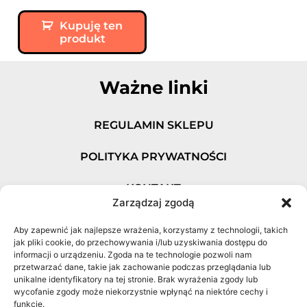
Kupuję ten
produkt
Ważne linki
REGULAMIN SKLEPU
POLITYKA PRYWATNOŚCI
KONTAKT
Zarządzaj zgodą
Najczęściej kupowane
Aby zapewnić jak najlepsze wrażenia, korzystamy z technologii, takich
produkty
jak pliki cookie, do przechowywania i/lub uzyskiwania dostępu do
informacji o urządzeniu. Zgoda na te technologie pozwoli nam
przetwarzać dane, takie jak zachowanie podczas przeglądania lub
75 WYCIECZEK W GÓRY DOLNEGO ŚLĄSKA
unikalne identyfikatory na tej stronie. Brak wyrażenia zgody lub
wycofanie zgody może niekorzystnie wpłynąć na niektóre cechy i
funkcje.