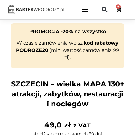
0
PROMOCJA -20% na wszystko
W czasie zamówienia wpisz
kod rabatowy
PODROZE20
(min. wartość zamówienia 99
zł).
SZCZECIN – wielka MAPA 130+
atrakcji, zabytków, restauracji
i noclegów
49,0
zł
z VAT
Najniższa cena z ostatnich 30 dni: