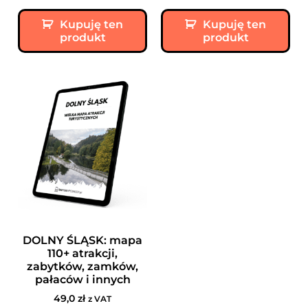
Kupuję ten
Kupuję ten
produkt
produkt
DOLNY ŚLĄSK: mapa
110+ atrakcji,
zabytków, zamków,
pałaców i innych
49,0
zł
z VAT